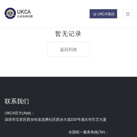
UKCA项目
UKCA认证考试
更多认证项目
UKCA简介
项目合作
专家委员
讲师团队
证书查询
首页
暂无记录
返回列表
联系我们
UKCA官方(Add)：
深圳市宝安区西乡街道龙腾社区西乡大道230号满京华艺峦大厦
全国统一服务热线(Tel)：